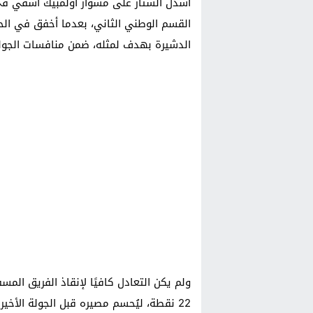
أسدل الستار على مشوار أولمبيك آسفي في 
القسم الوطني الثاني، بعدما أخفق في الح
الدشيرة بهدف لمثله، ضمن منافسات الجولة 
ولم يكن التعادل كافيًا لإنقاذ الفريق ال
22 نقطة، ليُحسم مصيره قبل الجولة الأخيرة من الموسم.