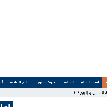
أسود العالم
العالمية
صوت و صورة
خارج الرياضة
أعم
ي وديًا يوم 15 غشت بملعب _
المحلي