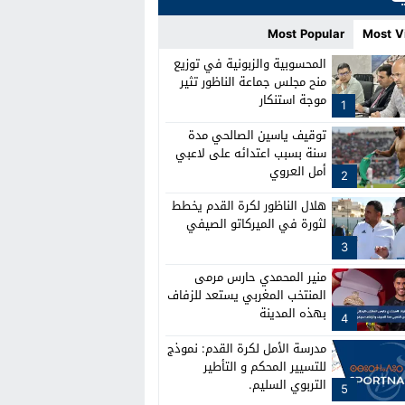
Most Popular
Most V
المحسوبية والزبونية في توزيع
منح مجلس جماعة الناظور تثير
موجة استنكار
1
توقيف ياسين الصالحي مدة
سنة بسبب اعتدائه على لاعبي
أمل العروي
2
هلال الناظور لكرة القدم يخطط
لثورة في الميركاتو الصيفي
3
منير المحمدي حارس مرمى
المنتخب المغربي يستعد للزفاف
بهذه المدينة
4
مدرسة الأمل لكرة القدم: نموذج
للتسيير المحكم و التأطير
التربوي السليم.
5