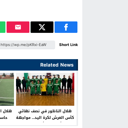
Short Link
Related News
هلال الناظور في نصف نهائي
هلال ا
كأس العرش لكرة اليد… مواجهة
حاسم
قوية أمام رجاء أكادير نحو حلم
وجماهير