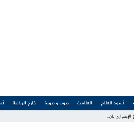
أسود العالم
العالمية
صوت و صورة
خارج الرياضة
أعم
 الإيفواري يان ديوماندي _