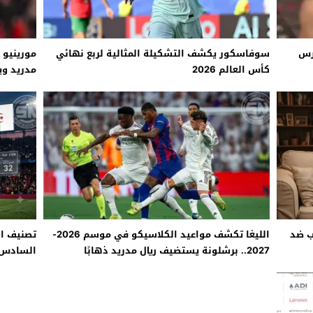
ارس
سوفاسكور يكشف التشكيلة المثالية لربع نهائي
مورينيو 
كأس العالم 2026
مدريد وي
مع المنت
ب ضد
الليغا تكشف مواعيد الكلاسيكو في موسم 2026-
تصنيف ال
2027.. برشلونة يستضيف ريال مدريد ذهابًا
السادس عا
و”البرنابيو” يحتضن الحسم إيابًا