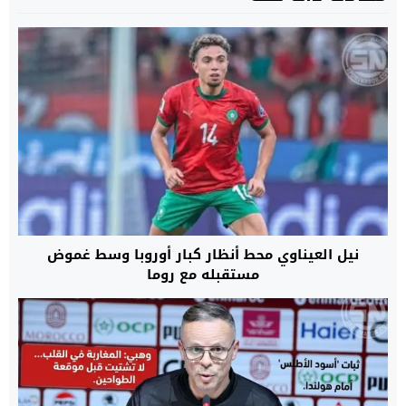
نيل العيناوي محط أنظار كبار أوروبا وسط غموض
مستقبله مع روما