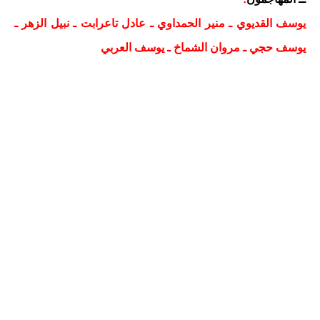
يوسف القديوي ـ منير الحمداوي ـ عادل تاعرابت ـ نبيل الزهر ـ
يوسف حجي ـ مروان الشماخ ـ يوسف العربي