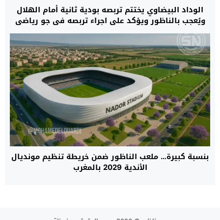
الوداد البيضاوي يختتم تربصه بودية ثانية أمام الهلال
ويُعجب بالناظور ويؤكد على اجراء تربصه في جو رياضي
رائع
بنسبة كبيرة… ملعب الناظور ضمن خريطة تنظيم مونديال
الأندية 2029 بالمغرب