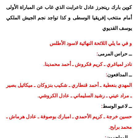
كوين بارك رينجرز عادل تاعرابت الذي غاب عن المباراة الأولى
أمام منتخب إفريقيا الوسطى و كذا تواجد نجم الجيش الملكي
يوسف القديوي
و في ما يلي اللائحة النهائية لاسود الأطلس
ــ حراس المرمى
:
نادر لمياغري ـ كريم فكروش ـ أحمد محمدينا.
ــ المدافعون
:
المهدي بنعطية ـ أحمد قنطاري ـ شكيب بنزوكان ـ ميكائيل بصير
ـ مراد عيني ـ رشيد السليماني ـ عادل الكروشي.
ــ لاعبو الوسط
:
حسين خرجة ـ كريم الأحمدي ـ امبارك بوصوفة ـ عادل هرماش ـ
محمد برابح.
ــ المهاجمون
: