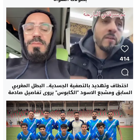
اختطاف وتهديد بالتصفية الجسدية.. البطل المغربي
السابق ومشجع الاسود “الكابوس” يروي تفاصيل صادمة
من بلجيكا