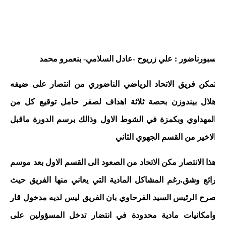
بورناضور : علي زريوح -عادل السلامي- بنعمرو محمد
مكن فريق الاتحاد الرياضي الناضوري من انتصار على ضيفه
لال بيندوزن بحصة ثلاثة اهداف لصفر حامل توقيع كل من
لمهداوي وبكمزة في الشوط الاول وذالك برسم الدورة ماقبل
لاخير من القسم الجهوي الثاني
ذا الانتصار مكن الاتحاد من الصعود الى القسم الاول بعد موسم
ائع وشق.رغم المشاكل المادية التي يعاني منها الفريق حيث
رح الرئيس السيد الفرحاوي بان الفريق ليس لديه مدخول قار
امكانيات مادية محدودة في انتضار تدخل المسؤولين على