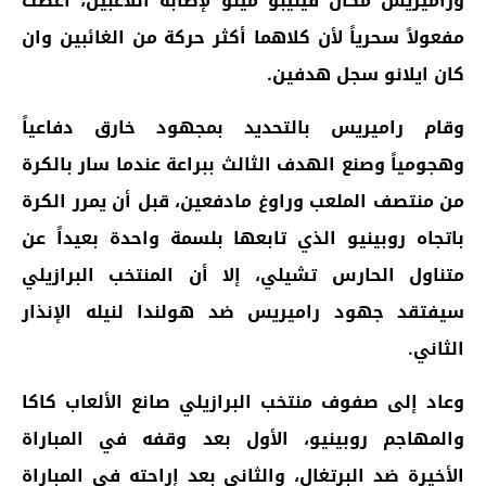
وراميريس مكان فيليبو ميلو لإصابة اللاعبين، أعطت
مفعولاً سحرياً لأن كلاهما أكثر حركة من الغائبين وان
كان ايلانو سجل هدفين.
وقام راميريس بالتحديد بمجهود خارق دفاعياً
وهجومياً وصنع الهدف الثالث ببراعة عندما سار بالكرة
من منتصف الملعب وراوغ مادفعين، قبل أن يمرر الكرة
باتجاه روبينيو الذي تابعها بلسمة واحدة بعيداً عن
متناول الحارس تشيلي، إلا أن المنتخب البرازيلي
سيفتقد جهود راميريس ضد هولندا لنيله الإنذار
الثاني.
وعاد إلى صفوف منتخب البرازيلي صانع الألعاب كاكا
والمهاجم روبينيو، الأول بعد وقفه في المباراة
الأخيرة ضد البرتغال، والثاني بعد إراحته في المباراة