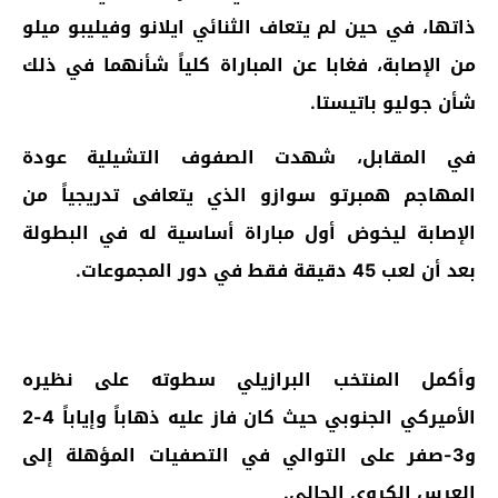
ذاتها، في حين لم يتعاف الثنائي ايلانو وفيليبو ميلو
من الإصابة، فغابا عن المباراة كلياً شأنهما في ذلك
شأن جوليو باتيستا.
في المقابل، شهدت الصفوف التشيلية عودة
المهاجم همبرتو سوازو الذي يتعافى تدريجياً من
الإصابة ليخوض أول مباراة أساسية له في البطولة
بعد أن لعب 45 دقيقة فقط في دور المجموعات.
وأكمل المنتخب البرازيلي سطوته على نظيره
الأميركي الجنوبي حيث كان فاز عليه ذهاباً وإياباً 4-2
و3-صفر على التوالي في التصفيات المؤهلة إلى
العرس الكروي الحالي.