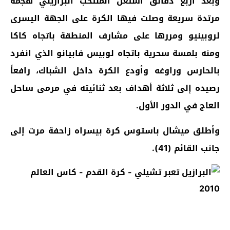
وبعد أربع دقائق استغل المنتخب البرازيلي هجمة
مرتدة سريعة وصلت فيها الكرة على الجهة اليسرى
لروبينيو ومررها على مشارف المنطقة باتجاه كاكا
ومنه بلمسة سحرية باتجاه لوبيس فابيانو الذي انفرد
بالحارس وراوغه وأودع الكرة داخل الشباك، رافعاً
رصيده إلى ثلاثة أهداف بعد ثنائيته في مرمى ساحل
العاج في الدور الأول.
وأطلق ميشال باستوس كرة بيسراه زاحفة مرت إلى
جانب القائم (41).