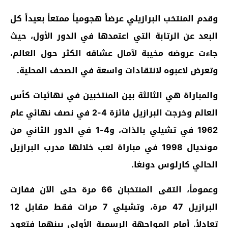
وقدم المنتخب البرازيلي عرضاً هجومياً ممتعاً بعيداً كل
البعد عن الرتابة التي اعتمدها في الدور الأول، حيث
جاءت عروضه مخيبة لآمال عشاقه الكثر حول العالم،
وتعرض لاعبوه لانتقادات واسعة في الصحف المحلية.
والمباراة هي الثالثة بين المنتخبين في نهائيات كأس
العالم وخرجت البرازيل فائزة 4-2 في نصف نهائي عام
1962 في تشيلي بالذات، و4-1 في الدور الثاني من
مونديال 1998 في مباراة لعب خلالها مدرب البرازيل
الحالي كارلوس دونغا.
وعموماً، التقى المنتخبان 66 مرة حتى الآن ففازت
البرازيل 47 مرة، وتشيلي 7 مرات فقط مقابل 12
تعادلاً. أمام المواجهة الرسمية الأولى بينهما فتعود