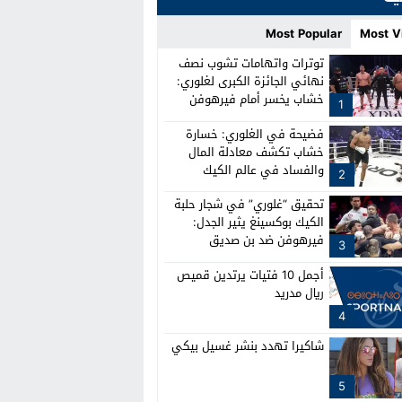
Most Popular
Most V
توترات واتهامات تشوب نصف
نهائي الجائزة الكبرى لغلوري:
خشاب يخسر أمام فيرهوفن
1
وصدام بين الطواقم
فضيحة في الغلوري: خسارة
خشاب تكشف معادلة المال
والفساد في عالم الكيك
2
بوكسينغ
تحقيق “غلوري” في شجار حلبة
الكيك بوكسينغ يثير الجدل:
فيرهوفن ضد بن صديق
3
أجمل 10 فتيات يرتدين قميص
ريال مدريد
4
شاكيرا تهدد بنشر غسيل بيكي
5