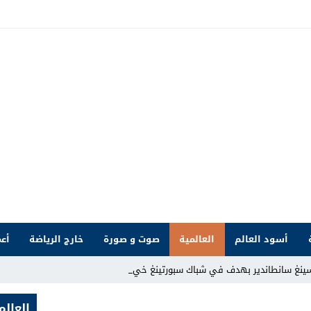
أسود العالم
العالمية
صوت و صورة
خارج الرياضة
أعم
سينغ سانطاندير بهدف في شباك سبورتينغ خيخون
العالم