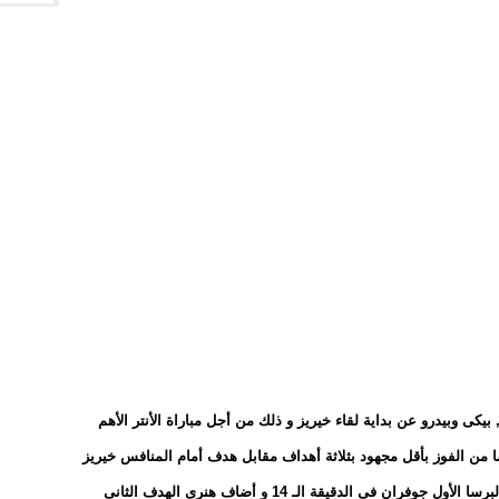
يكى وبيدرو عن بداية لقاء خيريز و ذلك من أجل مباراة الأنتر الأهم
ا من الفوز بأقل مجهود بثلاثة أهداف مقابل هدف أمام المنافس خيريز
متذيل ترتيب الليجا الأسبانية , سجل جيفرين هدف البرسا الأول جوفران فى الدقيقة الـ 14 و أضاف هنرى الهدف الثانى