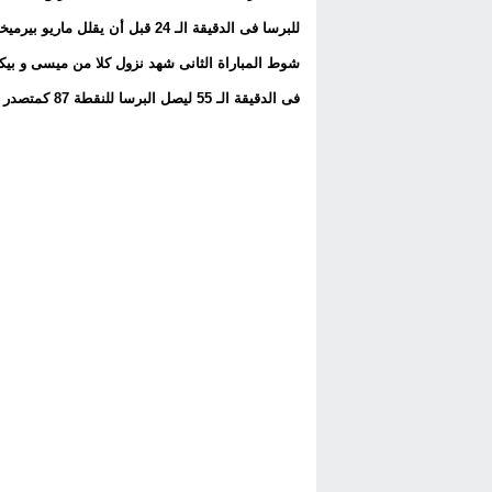
للبرسا فى الدقيقة الـ 24 قبل أن يقلل ماريو بيرميخو النتيجة بهدف خيريز الوحيد فى المباراة بالدقيقة 25
شوط المباراة الثانى شهد نزول كلا من ميسى و بيك
فى الدقيقة الـ 55 ليصل البرسا للنقطة 87 كمتصدر للدورى الأسبانى