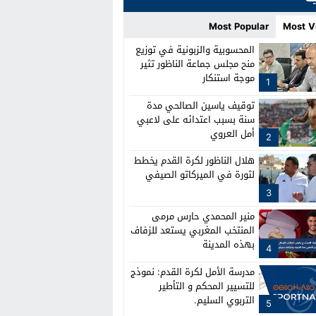
Most Popular
Most V
المحسوبية والزبونية في توزيع
منح مجلس جماعة الناظور تثير
موجة استنكار
1
توقيف ياسين الصالحي مدة
سنة بسبب اعتدائه على لاعبي
أمل العروي
2
هلال الناظور لكرة القدم يخطط
لثورة في الميركاتو الصيفي
3
منير المحمدي حارس مرمى
المنتخب المغربي يستعد للزفاف
بهذه المدينة
4
مدرسة الأمل لكرة القدم: نموذج
للتسيير المحكم و التأطير
التربوي السليم.
5