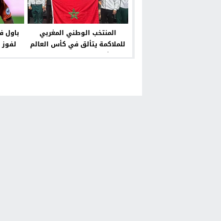
المنتخب الوطني المغربي
باول ف
للملاكمة يتألق في كأس العالم
لفوز 
للشباب 2026 في بانكوك
ا