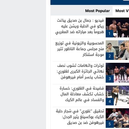
Most Popular
Most V
فيديو : جمال بن صديق يباغت
ريكو في الحلبة ويشن عليه
هجوماً بعد مباراته ضد المغربي
1
نبيل خشاب
المحسوبية والزبونية في توزيع
منح مجلس جماعة الناظور تثير
موجة استنكار
2
توترات واتهامات تشوب نصف
نهائي الجائزة الكبرى لغلوري:
خشاب يخسر أمام فيرهوفن
3
وصدام بين الطواقم
فضيحة في الغلوري: خسارة
خشاب تكشف معادلة المال
والفساد في عالم الكيك
4
بوكسينغ
تحقيق “غلوري” في شجار حلبة
الكيك بوكسينغ يثير الجدل:
فيرهوفن ضد بن صديق
5