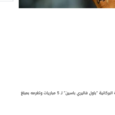
اللجنة المركزية للتأديب توقف لاعب النهضة البركانية “باول فاليري باسين” لـ 5 مباريات وتغرمه بمبلغ