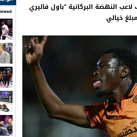
 لاعب النهضة البركانية “باول فاليري
iewed