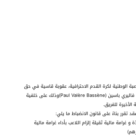
لعصبة الوطنية لكرة القدم الاحترافية، عقوبة قاسية في حق
لاعب فريق النهضة الرياضية البركانية، باول فاليري باسين (Paul Valère Bassène)وذلك على خلفية
الأخيرة للفريق.
 تقرر بناءً على قانون الانضباط ما يلي:
خمس (5) مباريات نافذة و غرامة مالية ثقيلة إلزام اللاعب بأداء غرامة مالية