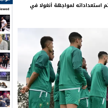
م استعداداته لمواجهة أنغولا في
iewed