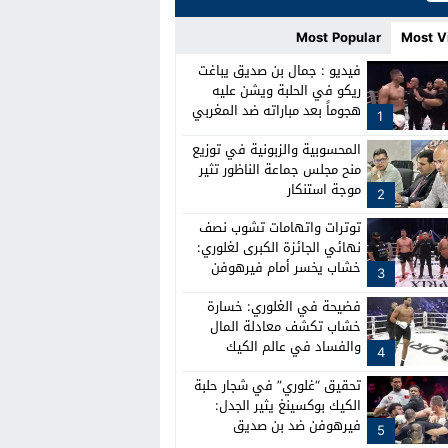
Most Popular
Most V
فيديو : جمال بن صديق يباغت
ريكو في الحلبة ويشن عليه
هجوماً بعد مباراته ضد المغربي
1
نبيل خشاب
المحسوبية والزبونية في توزيع
منح مجلس جماعة الناظور تثير
موجة استنكار
2
توترات واتهامات تشوب نصف
نهائي الجائزة الكبرى لغلوري:
خشاب يخسر أمام فيرهوفن
3
وصدام بين الطواقم
فضيحة في الغلوري: خسارة
خشاب تكشف معادلة المال
والفساد في عالم الكيك
4
بوكسينغ
تحقيق “غلوري” في شجار حلبة
الكيك بوكسينغ يثير الجدل:
فيرهوفن ضد بن صديق
5