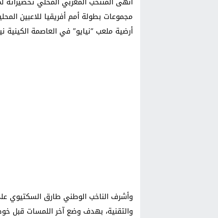
أنهى المنتخب المغربي المحلي تحضيراته لم
مجموعات بطولة أمم أفريقيا للاعبين المحلي
أرضية ملعب “نيايو” في العاصمة الكينية ني
وأشرف الناخب الوطني طارق السكتيوي على ا
والتقنية، بهدف وضع آخر اللمسات قبل خوض ال