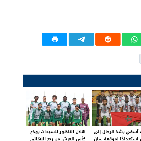
 آسفي يشدّ الرحال إلى
هلال الناظور للسيدات يودّع
 استعدادًا لموقعة سان
كأس العرش من ربع النهائي