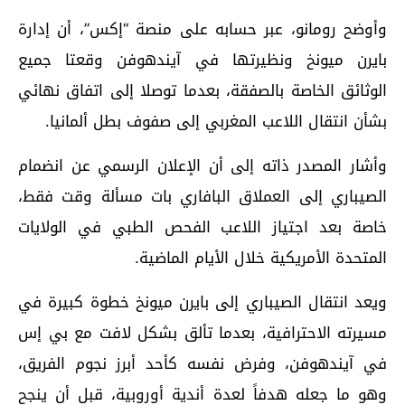
وأوضح رومانو، عبر حسابه على منصة “إكس”، أن إدارة
بايرن ميونخ ونظيرتها في آيندهوفن وقعتا جميع
الوثائق الخاصة بالصفقة، بعدما توصلا إلى اتفاق نهائي
بشأن انتقال اللاعب المغربي إلى صفوف بطل ألمانيا.
وأشار المصدر ذاته إلى أن الإعلان الرسمي عن انضمام
الصيباري إلى العملاق البافاري بات مسألة وقت فقط،
خاصة بعد اجتياز اللاعب الفحص الطبي في الولايات
المتحدة الأمريكية خلال الأيام الماضية.
ويعد انتقال الصيباري إلى بايرن ميونخ خطوة كبيرة في
مسيرته الاحترافية، بعدما تألق بشكل لافت مع بي إس
في آيندهوفن، وفرض نفسه كأحد أبرز نجوم الفريق،
وهو ما جعله هدفاً لعدة أندية أوروبية، قبل أن ينجح