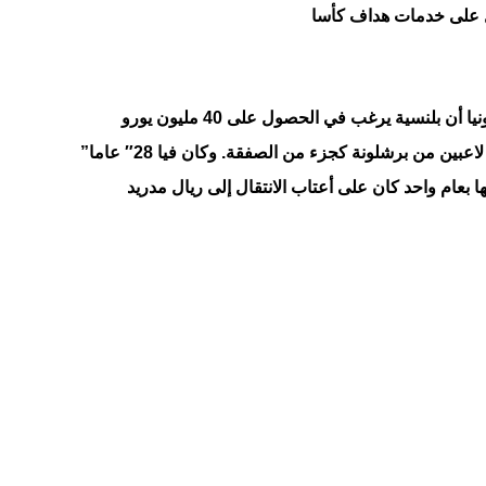
ا
وأكدت صحيفة “سبورت” الصادرة من كتالونيا أن بلنسية يرغب في الحصول على 40 مليون يورو
للاستغناء عن فيا , ولن يقبل بالحصول على لاعبين من برشلونة كجزء من الصفقة. وكان فيا 28″ عاما”