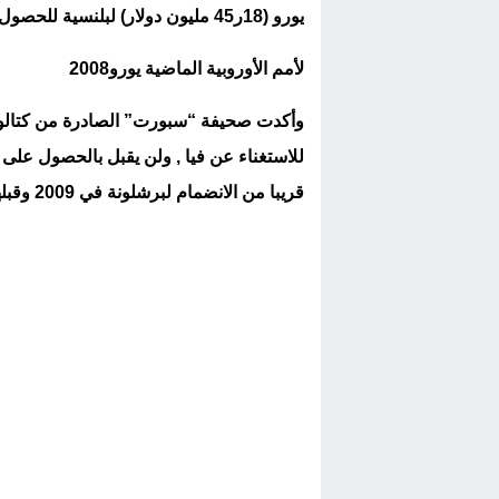
يورو (18ر45 مليون دولار) لبلنسية للحصول على خدمات هداف كأس
لأمم الأوروبية الماضية
يور
و2008
قريبا من الانضمام لبرشلونة في 2009 وقبلها بعام واحد كان على أعتاب الانتقال إلى ريال مدريد