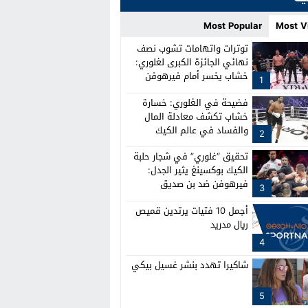
Most Popular
Most V
توترات واتهامات تشوب نصف
نهائي الجائزة الكبرى لغلوري:
خشاب يخسر أمام فيرهوفن
1
وصدام بين الطواقم
فضيحة في الغلوري: خسارة
خشاب تكشف معادلة المال
والفساد في عالم الكيك
2
بوكسينغ
تحقيق “غلوري” في شجار حلبة
الكيك بوكسينغ يثير الجدل:
فيرهوفن ضد بن صديق
3
أجمل 10 فتيات يرتدين قميص
ريال مدريد
4
شاكيرا تهدد بنشر غسيل بيكي
5