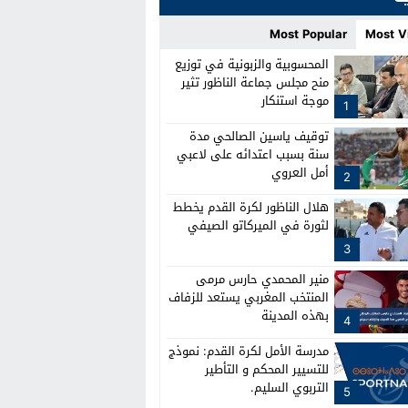
Most Popular
Most V
المحسوبية والزبونية في توزيع
منح مجلس جماعة الناظور تثير
موجة استنكار
1
توقيف ياسين الصالحي مدة
سنة بسبب اعتدائه على لاعبي
أمل العروي
2
هلال الناظور لكرة القدم يخطط
لثورة في الميركاتو الصيفي
3
منير المحمدي حارس مرمى
المنتخب المغربي يستعد للزفاف
بهذه المدينة
4
مدرسة الأمل لكرة القدم: نموذج
للتسيير المحكم و التأطير
التربوي السليم.
5