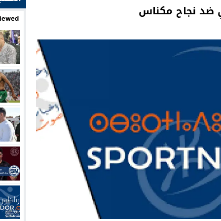
ي ضد نجاح مكناس
iewed