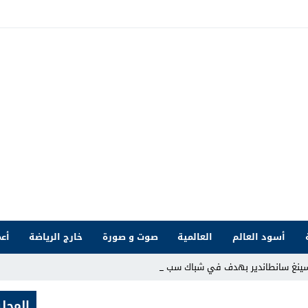
أسود العالم
العالمية
صوت و صورة
خارج الرياضة
أعم
اسينغ سانطاندير بهدف في شباك سبورتينغ خي_
المحلي