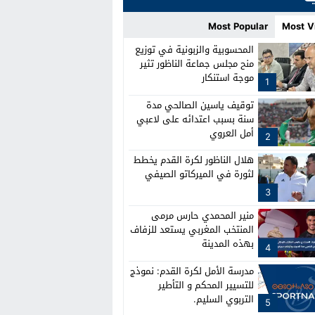
Most Popular
Most V
المحسوبية والزبونية في توزيع
منح مجلس جماعة الناظور تثير
موجة استنكار
1
توقيف ياسين الصالحي مدة
سنة بسبب اعتدائه على لاعبي
أمل العروي
2
هلال الناظور لكرة القدم يخطط
لثورة في الميركاتو الصيفي
3
منير المحمدي حارس مرمى
المنتخب المغربي يستعد للزفاف
بهذه المدينة
4
مدرسة الأمل لكرة القدم: نموذج
للتسيير المحكم و التأطير
التربوي السليم.
5