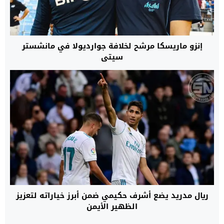
إنزو ماريسكا مرشح لخلافة جوارديولا في مانشستر
سيتي
ريال مدريد يضع أشرف حكيمي ضمن أبرز خياراته لتعزيز
الظهير الأيمن