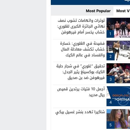
Most Popular
Most V
توترات واتهامات تشوب نصف
نهائي الجائزة الكبرى لغلوري:
خشاب يخسر أمام فيرهوفن
1
وصدام بين الطواقم
فضيحة في الغلوري: خسارة
خشاب تكشف معادلة المال
والفساد في عالم الكيك
2
بوكسينغ
تحقيق “غلوري” في شجار حلبة
الكيك بوكسينغ يثير الجدل:
فيرهوفن ضد بن صديق
3
أجمل 10 فتيات يرتدين قميص
ريال مدريد
4
شاكيرا تهدد بنشر غسيل بيكي
5