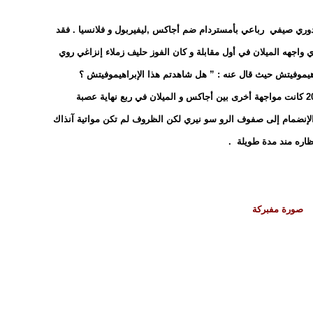
هة له مع الميلان تعود إلى سنة 2001 في دوري صيفي رباعي بأمستردام ضم أجاكس ,ليفيربول و فلانسيا . فقد
جهه الميلان في أول مقابلة و كان الفوز حليف زملاء إنزاغي روي
هيموفيتش حيث قال عنه : ” هل شاهدتم هذا الإبراهيموفيتش ؟
بالنسبة لي فهو فان باستن جديد …” . في سنة 2003 كانت مواجهة أخرى بين أجاكس و الميلان في ربع نهاية عصبة
ان إبرا قريب من الإنضمام إلى صفوف الرو سو نيري لكن الظروف لم تكن مواتية آنذاك
نتظاره مند مدة طويلة .
صورة مفبركة