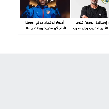
ر إسبانية: يورغن كلوب
أديولا لوكمان يوقع رسميًا
لأبرز لتدريب ريال مدريد
لأتلتيكو مدريد ويبعث رسالة
خاصة للجماهير