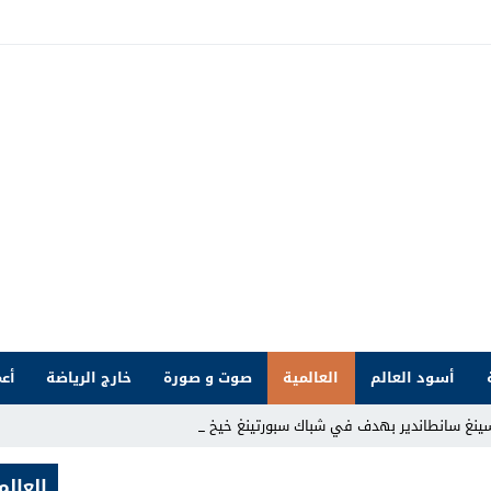
أسود العالم
العالمية
صوت و صورة
خارج الرياضة
أعم
سينغ سانطاندير بهدف في شباك سبورتينغ خيخون
العالم