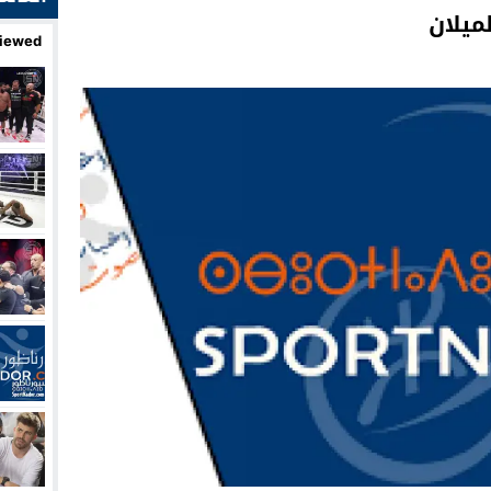
ميلان
iewed