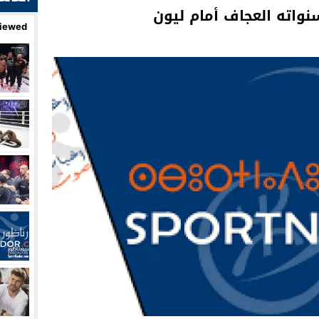
نواته العجاف أمام ليون
iewed