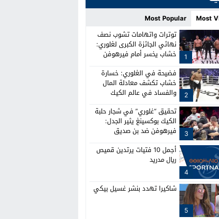
Most Popular
Most V
توترات واتهامات تشوب نصف
نهائي الجائزة الكبرى لغلوري:
خشاب يخسر أمام فيرهوفن
1
وصدام بين الطواقم
فضيحة في الغلوري: خسارة
خشاب تكشف معادلة المال
والفساد في عالم الكيك
2
بوكسينغ
تحقيق “غلوري” في شجار حلبة
الكيك بوكسينغ يثير الجدل:
فيرهوفن ضد بن صديق
3
أجمل 10 فتيات يرتدين قميص
ريال مدريد
4
شاكيرا تهدد بنشر غسيل بيكي
5