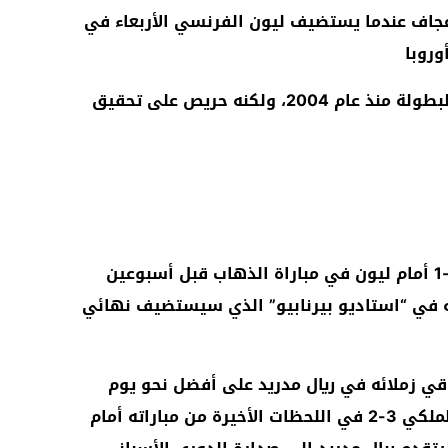
 عجاف عندما يستضيف ليون الفرنسي الأربعاء في
وروبا
ولم يتجاوز ريال مدريد دور الـ16 من البطولة منذ عام 2004، ولكنه حريص على تحقيق
وكان الفريق الأسباني قد خسر صفر-1 أمام ليون في مباراة الذهاب قبل أسبوعين
ه في “استاديو بيرنابيو” الذي سيستضيف نهائي
اقي زملائه في ريال مدريد على أفضل نحو يوم
السبت الماضي عندما تغلب الفريق الملكي 3-2 في اللحظات الأخيرة من مباراته أمام