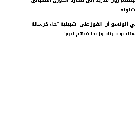
يتقدم ريال مدريد إلى صدارة الدوري الأسباني
شلونة
 ألونسو أن الفوز على اشبيلية “جاء كرسالة
اديو بيرنابيو) بما فيهم ليون