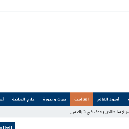
أسود العالم
العالمية
صوت و صورة
خارج الرياضة
أعم
سينغ سانطاندير بهدف في شباك سبورتينغ خيخ _
العالم