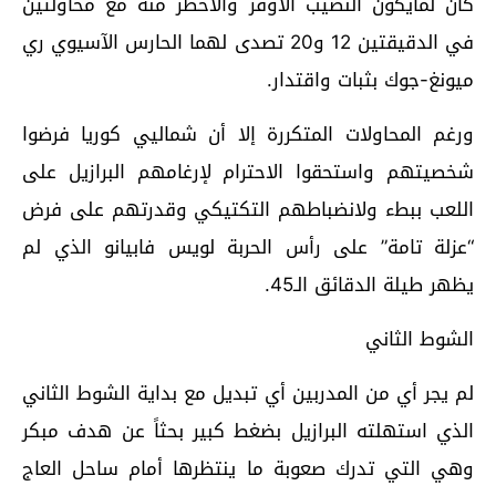
كان لمايكون النصيب الأوفر والأخطر منه مع محاولتين
في الدقيقتين 12 و20 تصدى لهما الحارس الآسيوي ري
ميونغ-جوك بثبات واقتدار.
ورغم المحاولات المتكررة إلا أن شماليي كوريا فرضوا
شخصيتهم واستحقوا الاحترام لإرغامهم البرازيل على
اللعب ببطء ولانضباطهم التكتيكي وقدرتهم على فرض
“عزلة تامة” على رأس الحربة لويس فابيانو الذي لم
يظهر طيلة الدقائق الـ45.
الشوط الثاني
لم يجر أي من المدربين أي تبديل مع بداية الشوط الثاني
الذي استهلته البرازيل بضغط كبير بحثاً عن هدف مبكر
وهي التي تدرك صعوبة ما ينتظرها أمام ساحل العاج