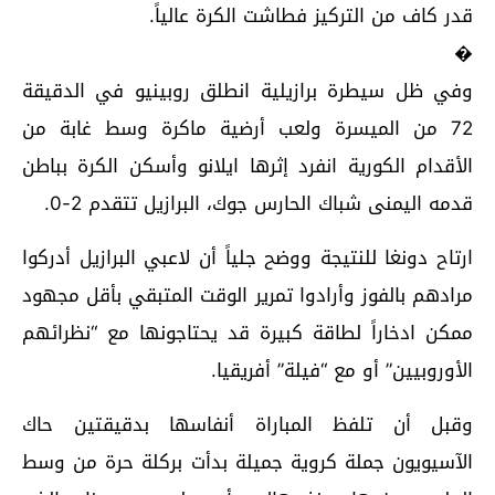
قدر كاف من التركيز فطاشت الكرة عالياً.
�
وفي ظل سيطرة برازيلية انطلق روبينيو في الدقيقة
72 من الميسرة ولعب أرضية ماكرة وسط غابة من
الأقدام الكورية انفرد إثرها ايلانو وأسكن الكرة بباطن
قدمه اليمنى شباك الحارس جوك، البرازيل تتقدم 2-0.
ارتاح دونغا للنتيجة ووضح جلياً أن لاعبي البرازيل أدركوا
مرادهم بالفوز وأرادوا تمرير الوقت المتبقي بأقل مجهود
ممكن ادخاراً لطاقة كبيرة قد يحتاجونها مع “نظرائهم
الأوروبيين” أو مع “فيلة” أفريقيا.
وقبل أن تلفظ المباراة أنفاسها بدقيقتين حاك
الآسيويون جملة كروية جميلة بدأت بركلة حرة من وسط