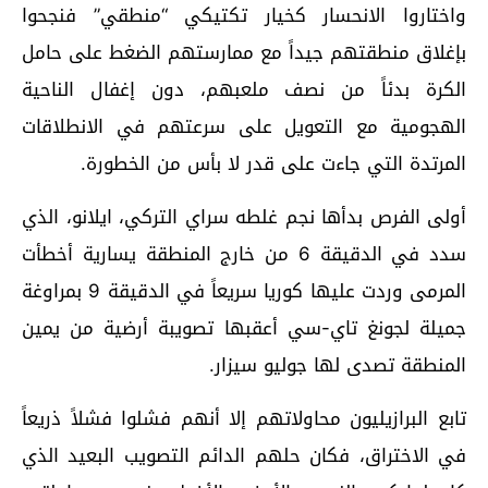
واختاروا الانحسار كخيار تكتيكي “منطقي” فنجحوا
بإغلاق منطقتهم جيداً مع ممارستهم الضغط على حامل
الكرة بدئاً من نصف ملعبهم، دون إغفال الناحية
الهجومية مع التعويل على سرعتهم في الانطلاقات
المرتدة التي جاءت على قدر لا بأس من الخطورة.
أولى الفرص بدأها نجم غلطه سراي التركي، ايلانو، الذي
سدد في الدقيقة 6 من خارج المنطقة يسارية أخطأت
المرمى وردت عليها كوريا سريعاً في الدقيقة 9 بمراوغة
جميلة لجونغ تاي-سي أعقبها تصويبة أرضية من يمين
المنطقة تصدى لها جوليو سيزار.
تابع البرازيليون محاولاتهم إلا أنهم فشلوا فشلاً ذريعاً
في الاختراق، فكان حلهم الدائم التصويب البعيد الذي