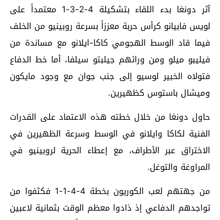
آثر دونغا بدء اللقاء بتشكيلة 4-2-3-1 معتمداً على
لويس فابيانو كرأس حربة معززاً بسرعة روبينيو من الخلف
فيما قاد الوسط الهجومي كاكا-ايلانو مع مساندة من
فيليبو ميلو ومن ورائهم جيلبتو سيلفا، أما خط الدفاع
فتولاه الخبير لوسيو إلى جنب جوان مع وجود مايكون
وميشال باستوس كظهيرين.
حاول دونغا من خلال خطته هذه الاعتماد على القدرات
الفنية لكاكا وايلانو في الوسط وسرعة الظهيرين في
الاختراق عبر الأطراف، مع إعطاء الحرية لروبينيو في
المراوغة والتوغل.
من جهتهم لعب الكوريون بخطة 4-4-1-1 فكثفوا من
تواجدهم الدفاعي إذ ذادوا معظم الوقت بثمانية لاعبين