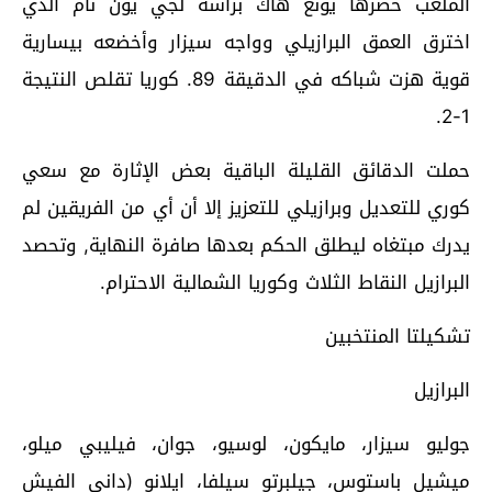
الملعب حضرها يونغ هاك برأسه لجي يون نام الذي
اخترق العمق البرازيلي وواجه سيزار وأخضعه بيسارية
قوية هزت شباكه في الدقيقة 89. كوريا تقلص النتيجة
1-2.
حملت الدقائق القليلة الباقية بعض الإثارة مع سعي
كوري للتعديل وبرازيلي للتعزيز إلا أن أي من الفريقين لم
يدرك مبتغاه ليطلق الحكم بعدها صافرة النهاية, وتحصد
البرازيل النقاط الثلاث وكوريا الشمالية الاحترام.
تشكيلتا المنتخبين
البرازيل
جوليو سيزار، مايكون، لوسيو، جوان، فيليبي ميلو،
ميشيل باستوس، جيلبرتو سيلفا، ايلانو (داني الفيش