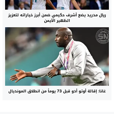
ريال مدريد يضع أشرف حكيمي ضمن أبرز خياراته لتعزيز
الظهير الأيمن
غانا: إقالة أوتو أدو قبل 73 يوماً من انطلاق المونديال