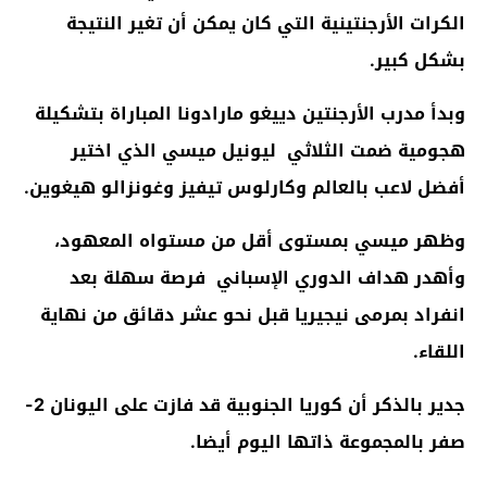
الكرات الأرجنتينية التي كان يمكن أن تغير النتيجة
بشكل كبير.
وبدأ مدرب الأرجنتين دييغو مارادونا المباراة بتشكيلة
هجومية ضمت الثلاثي ليونيل ميسي الذي اختير
أفضل لاعب بالعالم وكارلوس تيفيز وغونزالو هيغوين.
وظهر ميسي بمستوى أقل من مستواه المعهود،
وأهدر هداف الدوري الإسباني فرصة سهلة بعد
انفراد بمرمى نيجيريا قبل نحو عشر دقائق من نهاية
اللقاء.
جدير بالذكر أن كوريا الجنوبية قد فازت على اليونان 2-
صفر بالمجموعة ذاتها اليوم أيضا.