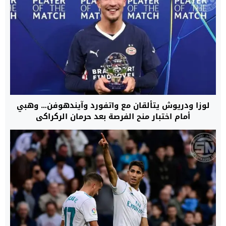
لوزا ودريوش يتألقان مع واتفورد وآيندهوفن… وهبي
أمام اختبار منح الفرصة بعد حرمان الركراكي