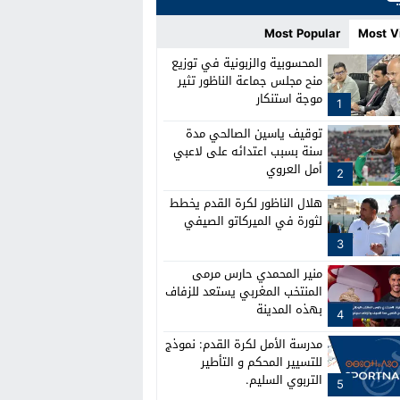
Most Popular
Most V
المحسوبية والزبونية في توزيع
منح مجلس جماعة الناظور تثير
موجة استنكار
1
توقيف ياسين الصالحي مدة
سنة بسبب اعتدائه على لاعبي
أمل العروي
2
هلال الناظور لكرة القدم يخطط
لثورة في الميركاتو الصيفي
3
منير المحمدي حارس مرمى
المنتخب المغربي يستعد للزفاف
بهذه المدينة
4
مدرسة الأمل لكرة القدم: نموذج
للتسيير المحكم و التأطير
التربوي السليم.
5