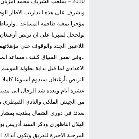
2010 – بملعب الشريف محمد أمزيان 
ويشرف على هذه التداريب الاطار الوطن
مؤخرا بمعية طاقمه المساعد ..وارتباط
بولحجل لمنبرنا على ان تربص أزغنغان 
..وفي نفس السياق كشف مساعد المدرب
التربص بأزغنغان سيدوم أسبوعا كاملا 
عشرة أيام وبعده شد الرحال الى مدي
من الجيش الملكي والنادي القنيطري وا
بعدئذ في دوري الشمال بطنجة بمشاركة
الهلال الناظوري وذكر السيد أدريس بو
المرحلة الاخيرة للفريق وتكون آنذاك ال