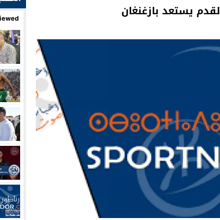
قدم يستعد بازغنغان
iewed