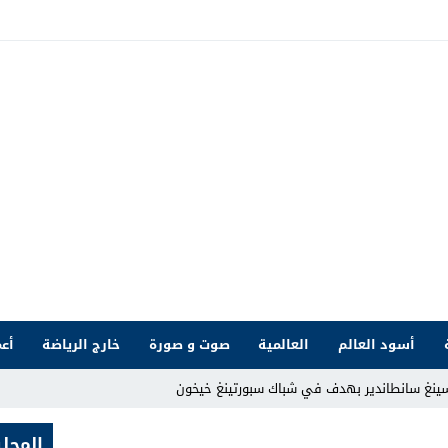
أسود العالم
العالمية
صوت و صورة
خارج الرياضة
أعم
سينغ سانطاندير بهدف في شباك سبورتينغ خيخون
المحلي