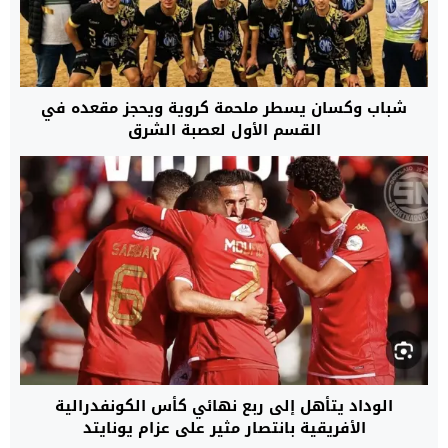
شباب وكسان يسطر ملحمة كروية ويحجز مقعده في
القسم الأول لعصبة الشرق
الوداد يتأهل إلى ربع نهائي كأس الكونفدرالية
الأفريقية بانتصار مثير على عزام يونايتد