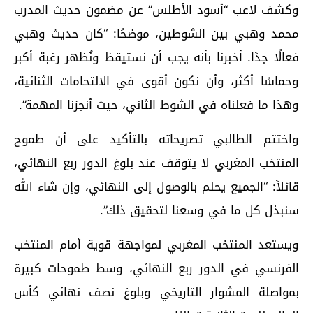
وكشف لاعب “أسود الأطلس” عن مضمون حديث المدرب
محمد وهبي بين الشوطين، موضحًا: “كان حديث وهبي
فعالًا جدًا. أخبرنا بأنه يجب أن نستيقظ ونُظهر رغبة أكبر
وحماسًا أكثر، وأن نكون أقوى في الالتحامات الثنائية،
وهذا ما فعلناه في الشوط الثاني، حيث أنجزنا المهمة”.
واختتم الطالبي تصريحاته بالتأكيد على أن طموح
المنتخب المغربي لا يتوقف عند بلوغ الدور ربع النهائي،
قائلاً: “الجميع يحلم بالوصول إلى النهائي، وإن شاء الله
سنبذل كل ما في وسعنا لتحقيق ذلك”.
ويستعد المنتخب المغربي لمواجهة قوية أمام المنتخب
الفرنسي في الدور ربع النهائي، وسط طموحات كبيرة
بمواصلة المشوار التاريخي وبلوغ نصف نهائي كأس