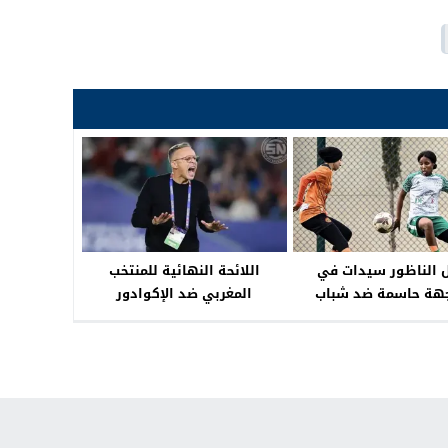
 الناظور سيدات في
اللائحة النهائية للمنتخب
هة حاسمة ضد شباب
المغربي ضد الإكوادور
المحمدية
والباراغواي قريبًا