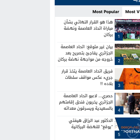
Most Popular
Most V
هذا هو القرار النهائي بشأن
مباراة اتحاد العاصمة ونهضة
بركان
1
بيان غير متوقع: اتحاد العاصمة
الجزائري يفاجئ بتصريح بعد
خروجه من مواجهة نهضة بركان
2
فريق اتحاد العاصمة يتخذ قرار
جريء عكس مواقف سلطات
بلاده !!
3
حصري… لاعبو اتحاد العاصمة
الجزائري يخربون فندق إقامتهم
بالسعيدية ويسرقون معداته
4
الدكتور عبد الرزاق هيفتي
“يوقع” للنهضة البركانية
5