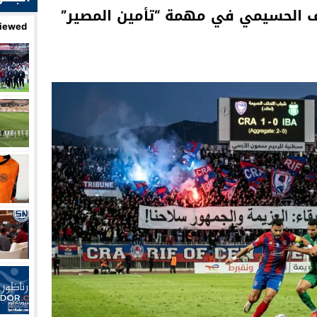
 الحسيمي في مهمة “تأمين المصير”
iewed