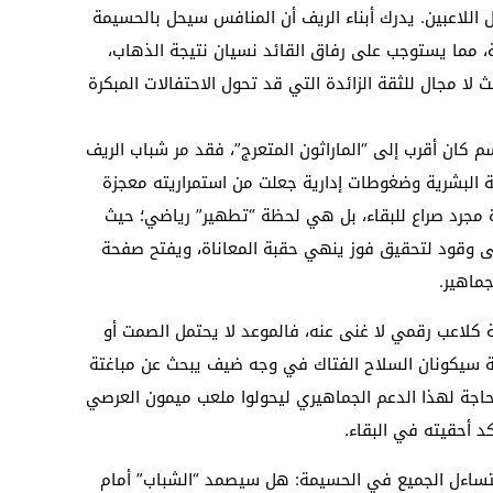
 اللاعبين. يدرك أبناء الريف أن المنافس سيحل بالحسيمة
مما يستوجب على رفاق القائد نسيان نتيجة الذهاب،
 دقيقة القادمة، حيث لا مجال للثقة الزائدة التي قد تحول الاحتفالات المبكرة
كان أقرب إلى “الماراثون المتعرج”، فقد مر شباب الريف
ة البشرية وضغوطات إدارية جعلت من استمراريته معجزة
راة مجرد صراع للبقاء، بل هي لحظة “تطهير” رياضي؛ حيث
ى وقود لتحقيق فوز ينهي حقبة المعاناة، ويفتح صفحة
جماهير.
ة كلاعب رقمي لا غنى عنه، فالموعد لا يحتمل الصمت أو
بة سيكونان السلاح الفتاك في وجه ضيف يبحث عن مباغتة
حاجة لهذا الدعم الجماهيري ليحولوا ملعب ميمون العرصي
 أحقيته في البقاء.
 يتساءل الجميع في الحسيمة: هل سيصمد “الشباب” أمام