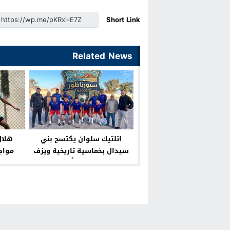
Short Link
Related News
اتلتيك سلوان يكتسح بني
هلال
سيدال بخماسية تاريخية ويزف
مواج
“النهضة” رسمياً إلى قسم
الأضواء