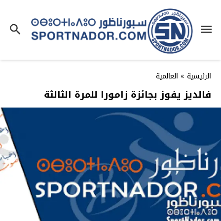
الرئيسية
»
العالمية
فالديز يفوز بجائزة زامورا للمرة الثالثة