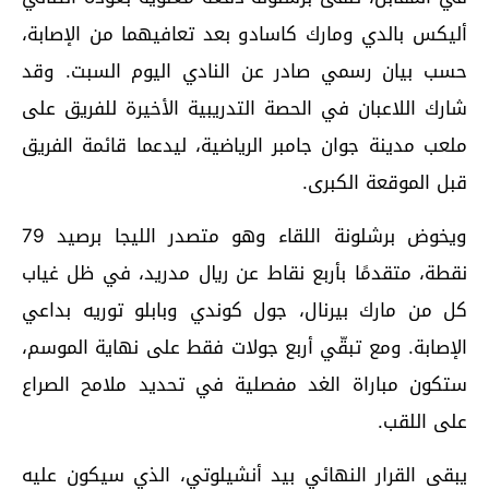
أليكس بالدي ومارك كاسادو بعد تعافيهما من الإصابة،
حسب بيان رسمي صادر عن النادي اليوم السبت. وقد
شارك اللاعبان في الحصة التدريبية الأخيرة للفريق على
ملعب مدينة جوان جامبر الرياضية، ليدعما قائمة الفريق
قبل الموقعة الكبرى.
ويخوض برشلونة اللقاء وهو متصدر الليجا برصيد 79
نقطة، متقدمًا بأربع نقاط عن ريال مدريد، في ظل غياب
كل من مارك بيرنال، جول كوندي وبابلو توريه بداعي
الإصابة. ومع تبقّي أربع جولات فقط على نهاية الموسم،
ستكون مباراة الغد مفصلية في تحديد ملامح الصراع
على اللقب.
يبقى القرار النهائي بيد أنشيلوتي، الذي سيكون عليه