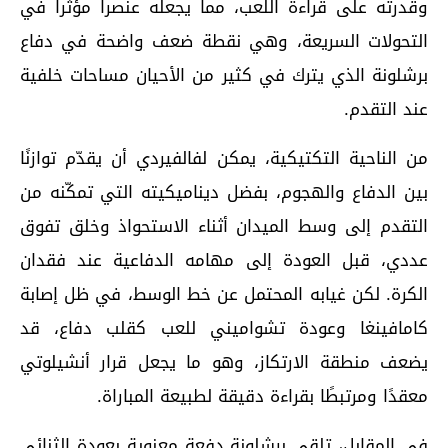
وقدرته على قراءة اللعب، مما يجعله عنصراً مؤثراً في
التحولات السريعة، وهي نقطة ضعف واضحة في دفاع
برشلونة الذي يترك في كثير من الأحيان مساحات خلفية
عند التقدم.
من الناحية التكتيكية، يمكن لفالفيردي أن يقدّم توازنًا
بين الدفاع والهجوم، بفضل ديناميكيته التي تمكّنه من
التقدم إلى وسط الميدان أثناء الاستحواذ وخلق تفوق
عددي، قبل العودة إلى مهامه الدفاعية عند فقدان
الكرة. لكن غيابه المحتمل عن خط الوسط، في ظل إصابة
كامافينغا وعودة تشواميني للعب كقلب دفاع، قد
يضعف منطقة الارتكاز، وهو ما يجعل قرار أنشيلوتي
معقدًا ومرتبطًا بقراءة دقيقة لطبيعة المباراة.
في المقابل، تلقى برشلونة دفعة معنوية بعودة الثنائي