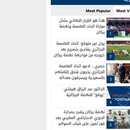
Most Popular
Most V
هذا هو القرار النهائي بشأن
مباراة اتحاد العاصمة ونهضة
بركان
1
بيان غير متوقع: اتحاد العاصمة
الجزائري يفاجئ بتصريح بعد
خروجه من مواجهة نهضة بركان
2
حصري… لاعبو اتحاد العاصمة
الجزائري يخربون فندق إقامتهم
بالسعيدية ويسرقون معداته
3
الدكتور عبد الرزاق هيفتي
“يوقع” للنهضة البركانية
4
نهضة بركان ينفرد بصدارة
الدوري الاحترافي المغربي بعد
فوز ثمين على شباب السوالم
5