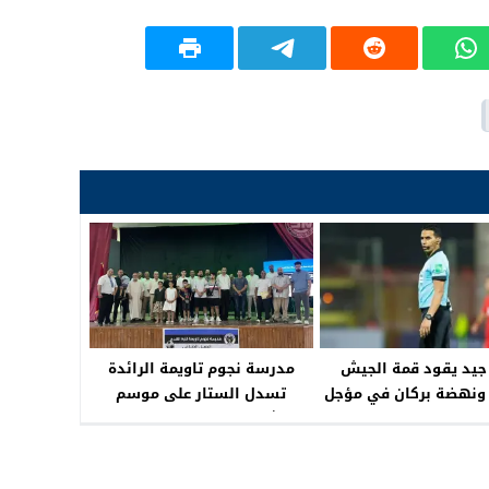
جيد يقود قمة الجيش
مدرسة نجوم تاويمة الرائدة
ونهضة بركان في مؤجل
تسدل الستار على موسم
الجولة 12
استثنائي: حفل تكريمي يحتفي
بالمواهب ورواد العطاء