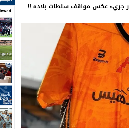
ار جريء عكس مواقف سلطات بلاده !!
iewed