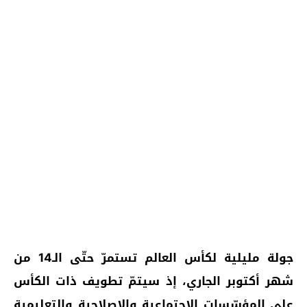
جولة مليلية لكأس العالم تستمرّ حتّى الـ14 من
شهر أكتوبر الجاري، إذ سيتمّ تطويف ذات الكأس
على المؤسّسات الاجتماعية والإصلاحية والتعليمية