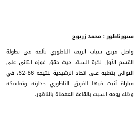
سبورناظور : محمد زريوح
واصل فريق شباب الريف الناظوري تألقه في بطولة
القسم الأول لكرة السلة، حيث حقق فوزه الثاني على
التوالي بتغلبه على اتحاد الرشيدية بنتيجة 86-62، في
مباراة أثبت فيها الفريق الناظوري جدارته وتماسكه
وذلك يومه السبت بالقاعة المغطاة بالناظور.