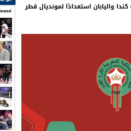
1 سنة يواجه كندا واليابان استعدادًا لمونديال قطر
iewed