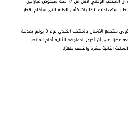
أعلنت الجامعة الملكية المغربية لكرة القدم، أن المنتخب الوطني لأقل من 17 سنة سيخوض مباراتين
إطار استعداداته لنهائيات كأس العالم التي ستُقام بقطر
وحسب بلاغ رسمي للجامعة، فإن المباراة الأولى ستجمع الأشبال بالمنتخب الكندي يوم 3 يونيو بمدينة
بعة عصرًا، على أن تُجرى المواجهة الثانية أمام المنتخب