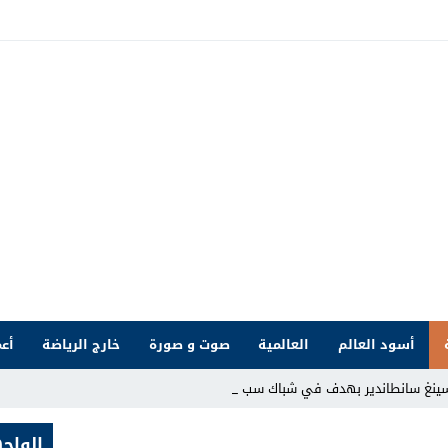
أسود العالم
العالمية
صوت و صورة
خارج الرياضة
أعم
سينغ سانطاندير بهدف في شباك سبورتينغ خ _
الواج