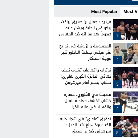
Most Popular
Most V
فيديو : جمال بن صديق يباغت
ريكو في الحلبة ويشن عليه
هجوماً بعد مباراته ضد المغربي
1
نبيل خشاب
المحسوبية والزبونية في توزيع
منح مجلس جماعة الناظور تثير
موجة استنكار
2
توترات واتهامات تشوب نصف
نهائي الجائزة الكبرى لغلوري:
خشاب يخسر أمام فيرهوفن
3
وصدام بين الطواقم
فضيحة في الغلوري: خسارة
خشاب تكشف معادلة المال
والفساد في عالم الكيك
4
بوكسينغ
تحقيق “غلوري” في شجار حلبة
الكيك بوكسينغ يثير الجدل:
فيرهوفن ضد بن صديق
5