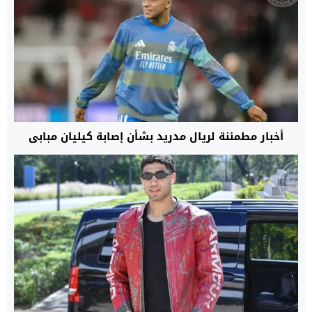
أخبار مطمئنة لريال مدريد بشأن إصابة كيليان مبابي