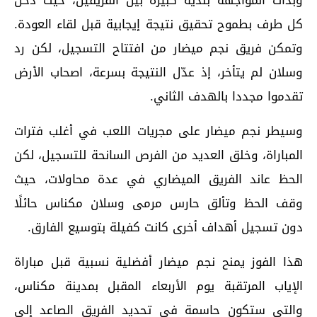
وبدأت المواجهة بندية كبيرة بين الفريقين، حيث دخل
كل طرف بطموح تحقيق نتيجة إيجابية قبل لقاء العودة.
وتمكن فريق نجم ميضار من افتتاح التسجيل، لكن رد
وسلان لم يتأخر، إذ عدّل النتيجة بسرعة، اصحاب الأرض
تقدموا مجددا بالهدف الثاني.
وسيطر نجم ميضار على مجريات اللعب في أغلب فترات
المباراة، وخلق العديد من الفرص السانحة للتسجيل، لكن
الحظ عاند الفريق الميضاري في عدة محاولات، حيث
وقف الحظ وتألق حارس مرمى وسلان مكناس حائلًا
دون تسجيل أهداف أخرى كانت كفيلة بتوسيع الفارق.
هذا الفوز يمنح نجم ميضار أفضلية نسبية قبل مباراة
الإياب المرتقبة يوم الأربعاء المقبل بمدينة مكناس،
والتي ستكون حاسمة في تحديد الفريق الصاعد إلى