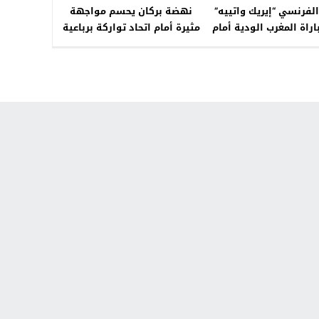
لفرنسي “إيريك واتييه”
نهضة بركان يحسم مواجهة
اراة المغرب الودية أمام
مثيرة أمام اتحاد تواركة برباعية
باراغواي
في البطولة الاحترافية