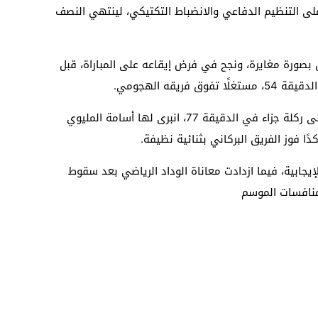
ى التنظيم الدفاعي والانضباط التكتيكي، لينتهي النصف
بصورة مغايرة، ونجح في فرض إيقاعه على المباراة، قبل
ريقه الهجومي.
واستمر ضغط أصحاب الأرض حتى تحصلوا على ركلة جزاء في الدقيقة 77، انبرى لها أسامة المليوي
ا فوز الفريق البركاني بثنائية نظيفة.
إيجابية، فيما ازدادت معاناة الوداد الرياضي بعد سقوط
منافسات الموسم