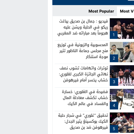
Most Popular
Most V
فيديو : جمال بن صديق يباغت
ريكو في الحلبة ويشن عليه
هجوماً بعد مباراته ضد المغربي
1
نبيل خشاب
المحسوبية والزبونية في توزيع
منح مجلس جماعة الناظور تثير
موجة استنكار
2
توترات واتهامات تشوب نصف
نهائي الجائزة الكبرى لغلوري:
خشاب يخسر أمام فيرهوفن
3
وصدام بين الطواقم
فضيحة في الغلوري: خسارة
خشاب تكشف معادلة المال
والفساد في عالم الكيك
4
بوكسينغ
تحقيق “غلوري” في شجار حلبة
الكيك بوكسينغ يثير الجدل:
فيرهوفن ضد بن صديق
5