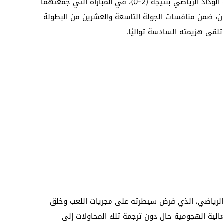
حقق نهضة بركان فوزًا مستحقًا على ضيفه الوداد الرياضي بنتيجة (2-0)، في المباراة التي جمعتهما
ان، ضمن منافسات الجولة التاسعة والعشرين من البطولة
 تلقى هزيمته السادسة تواليًا.
الرياضي، الذي فرض سيطرته على مجريات اللعب وخلق
الية الهجومية حال دون ترجمة تلك المحاولات إلى