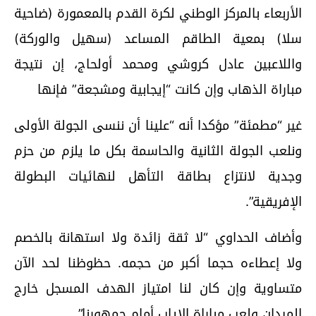
الأربعاء بالمركز الوطني لكرة القدم بالمعمورة (ضاحية
سلا) بمعية الطاقم المساعد (سهيل والوركة)
واللاعبين عادل كروشي ومحمد أولحاج، إن نتيجة
مباراة الذهاب وإن كانت “إيجابية ومشجعة” فإنها
غير “مطمئة” مؤكدا أنه “علينا أن ننسى الجولة الأولى
ونلعب الجولة الثانية والحاسمة بكل ما يلزم من حزم
وجدية لانتزاع بطاقة التأهل لنهائيات البطولة
الإفريقية”.
وأضاف الحداوي “لا ثقة زائدة ولا استهانة بالخصم
ولا إعطاءه حجما أكبر من حجمه. حظوظنا لحد الآن
متساوية وإن كان لنا امتياز الهدف المسجل خارج
الميدان ولعب مباراة الإياب أمام جمهورنا”.