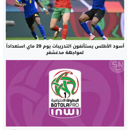
أسود الأطلس يستأنفون التدريبات يوم 29 ماي استعداداً
لمواجهة مدغشقر