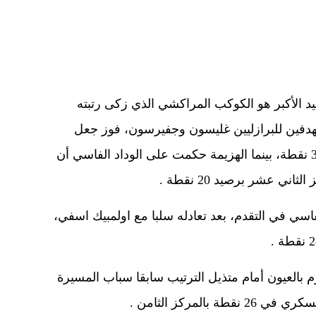
 الأكبر هو الكوكب المراكشي الذي زكى رتبته
 بهدفين للبرازليين غليسون وجفيرسون، فوز جعل
الكوكب أقرب لفرق الصدارة برصيد 31 نقطة، بينما الهزيمة حكمت على الوداد الفاسي أن
ي عشر برصيد 20 نقطة .
 في التقدم، بعد تعادله سلبا مع اولمبيك اسفي،
بالعيون أمام متذيل الترتيب سابقا سباب المسيرة
المركز الثامن .