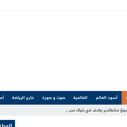
أسود العالم
العالمية
صوت و صورة
خارج الرياضة
أعم
سينغ سانطاندير بهدف في شباك سبورتينغ خ _
الوطن