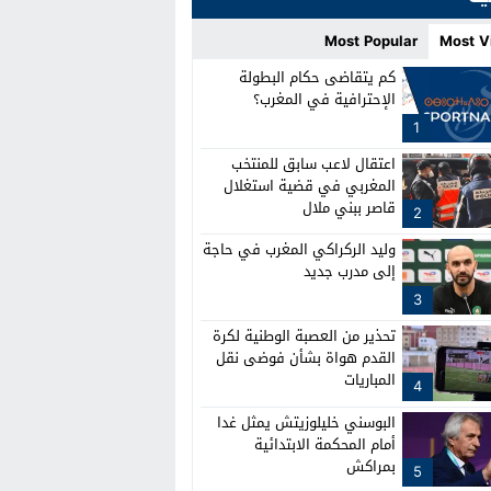
Most Popular
Most V
كم يتقاضى حكام البطولة
الإحترافية في المغرب؟
1
اعتقال لاعب سابق للمنتخب
المغربي في قضية استغلال
قاصر ببني ملال
2
وليد الركراكي المغرب في حاجة
إلى مدرب جديد
3
تحذير من العصبة الوطنية لكرة
القدم هواة بشأن فوضى نقل
المباريات
4
البوسني خليلوزيتش يمثل غدا
أمام المحكمة الابتدائية
بمراكش
5