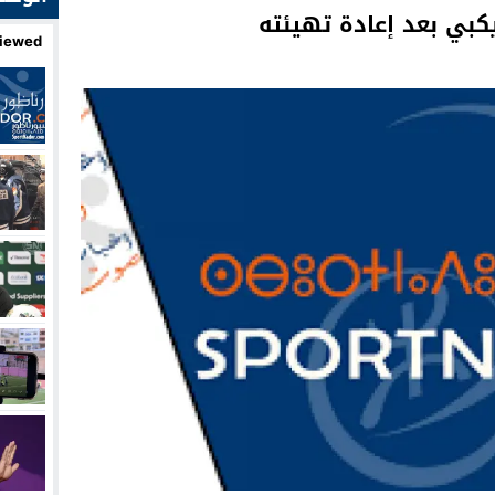
كبي بعد إعادة تهيئته
iewed