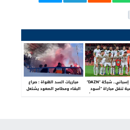
بتعليق إسباني.. شبكة “DAZN”
مباريات السد الهواة : صراع
مية تنقل مباراة “أسود
البقاء ومطامح الصعود يشتعل
” ضد الإكوادور مجاناً
في جولة الذهاب
جميع المشاهدين