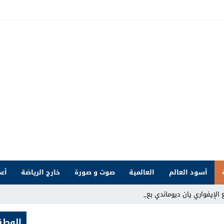
أسود العالم
العالمية
صوت و صورة
خارج الرياضة
أعم
ع الإيفواري يان ديوماندي بعقد يمتد ح _
الوطن