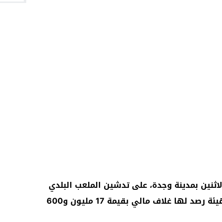
نين بمدينة وجدة، على تدشين الملعب البلدي
للريكبي بعد أن خضع لعملية إعادة تهيئة رصد لها غلاف مالي بقيمة 17 مليون و600