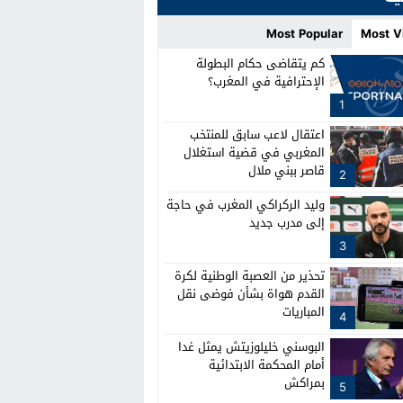
Most Popular
Most V
كم يتقاضى حكام البطولة
الإحترافية في المغرب؟
1
اعتقال لاعب سابق للمنتخب
المغربي في قضية استغلال
قاصر ببني ملال
2
وليد الركراكي المغرب في حاجة
إلى مدرب جديد
3
تحذير من العصبة الوطنية لكرة
القدم هواة بشأن فوضى نقل
المباريات
4
البوسني خليلوزيتش يمثل غدا
أمام المحكمة الابتدائية
بمراكش
5