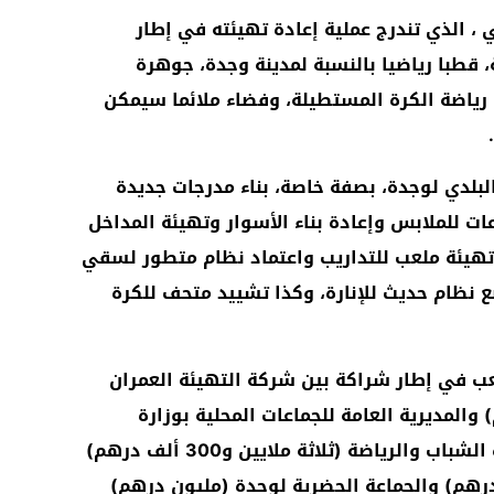
، الذي تندرج عملية إعادة تهيئته في إطار
ة، قطبا رياضيا بالنسبة لمدينة وجدة، جوهرة
رياضة الكرة المستطيلة، وفضاء ملائما سيمكن
بلدي لوجدة، بصفة خاصة، بناء مدرجات جديدة
د) ومستودعات للملابس وإعادة بناء الأسوار وتهيئة المداخل
تهيئة ملعب للتداريب واعتماد نظام متطور لسقي
نظام حديث للإنارة، وكذا تشييد متحف للكرة
لعب في إطار شراكة بين شركة التهيئة العمران
ين و500 ألف درهم) والمديرية العامة للجماعات المحلية بوزارة
الداخلية (أربعة ملايين درهم) ووزارة الشباب والرياضة (ثلاثة ملايين و300 ألف درهم)
رهم) والجماعة الحضرية لوجدة (مليون درهم)