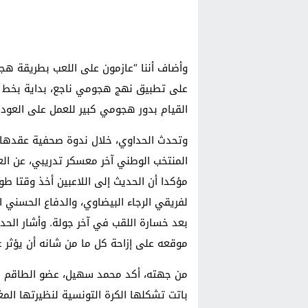
وأضاف أننا “عازمون على اللعب بطريقة هجو
على تطبيق نهج هجومي ناجع، بداية بخط ال
القيام بدور هجومي كبير للعمل على العودة
وتحدث الحداوي، خلال ندوة صحفية عقدها، أ
المنتخب الوطني آخر معسكر تدريبي، عن الع
مؤكدا أن الحديث إلى اللاعبين أخذ وقتا طو
لفريقي الرجاء البيضاوي، والدفاع الحسني ال
بعد خسارة اللقب في آخر جولة. وأشار الحد
موقعه على إزاحة كل ما من شانه أن يؤثر ع
من جهته، أكد محمد سهيل، عضو الطاقم ال
باتت تشكلها الكرة التونسية لنظيرتها الم