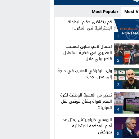
Most Popular
Most V
كم يتقاضى حكام البطولة
الإحترافية في المغرب؟
1
اعتقال لاعب سابق للمنتخب
المغربي في قضية استغلال
قاصر ببني ملال
2
وليد الركراكي المغرب في حاجة
إلى مدرب جديد
3
تحذير من العصبة الوطنية لكرة
القدم هواة بشأن فوضى نقل
المباريات
4
البوسني خليلوزيتش يمثل غدا
أمام المحكمة الابتدائية
بمراكش
5