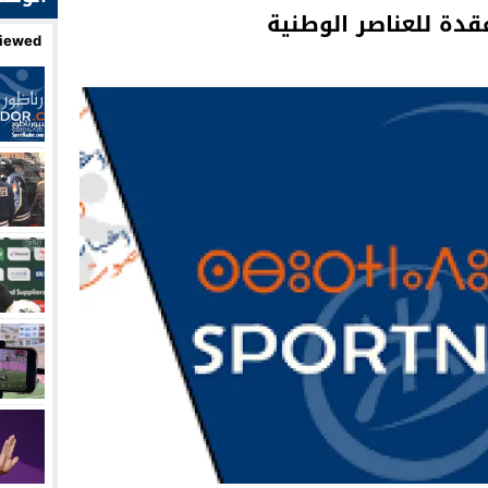
دة للعناصر الوطنية
iewed