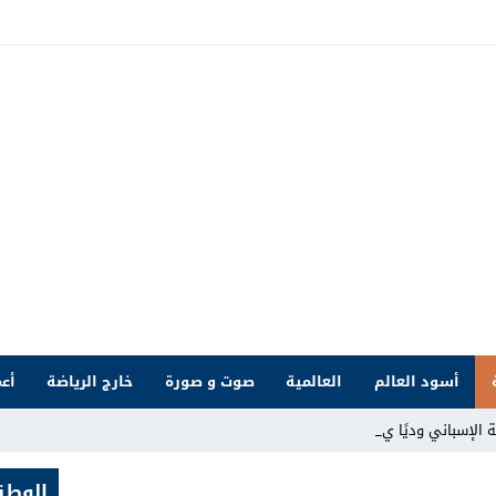
أسود العالم
العالمية
صوت و صورة
خارج الرياضة
أعم
باني وديًا يوم 15 غشت _
الوطن