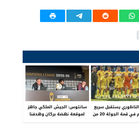
الناظوري يستقبل سريع
سانتوس: الجيش الملكي جاهز
وادي زم في قمة الجولة 20 من
لموقعة نهضة بركان وهدفنا
قسم الوطني هواة
الفوز والاقتراب من النهائي