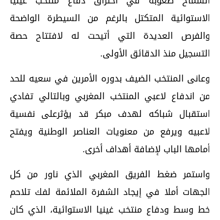
لشماخ صعوبة في اختراق دفاع منتخب غينيا
لاستوائية المتكتل بالرغم من السيطرة الواضحة
الفرص العديدة التي أتيحت له لافتتاح حصة
لتسجيل منذ الدقائق الأولى.
عانى المنتخب الضيف بدوره الأمرين في سعيه للحد
ن اندفاع لاعبي المنتخب المغربي وبالتالي تفادي
ستقبال شباكه لهدف مبكر قد يؤثرعلى نفسية
اعبيه ويرفع من معنويات العناصر الوطنية ويفتح
مامها الباب لإضافة أهداف أخرى.
استمر ضغط الفريق المغربي الذي ناور من كل
لجهات أملا في إيجاد الشفرة الملائمة لفك تلاحم
ط وسط ودفاع منتخب غينيا الاستوائية، الذي كان