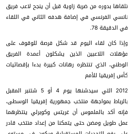
لقاها بدوره من ضربة زاوية قبل أن ينجح لاعب فريق
انسي الفرنسي في إضافة هدفه الثاني في اللقاء
ي الدقيقة 78.
إذا كان لقاء اليوم قد شكل فرصة للوقوف على
ؤهلات اللاعبين الذين يشكلون أعمدة الفريق
لوطني، الذي تنتظره رهانات كبيرة بدءا بإقصائيات
أس إفريقيا للأمم
2012 التي سيدشنها يوم 4 أو 5 شتنبر المقبل
الرباط بمواجهة منتخب جمهورية إفريقيا الوسطى،
إنه أكد بالملموس أن غريتس وكوبرلي ينتظرهما
مل طويل ومضن حتى يتمكنا من إعداد منتخب قادر
لى رفع التحديات المستقبلية ويكون في مستوى