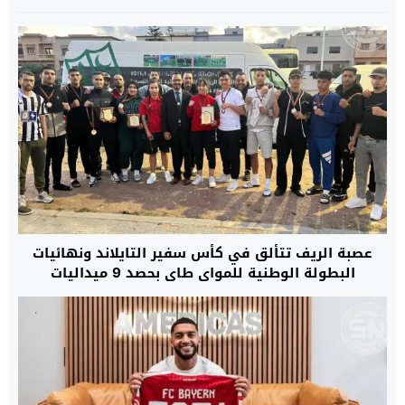
عصبة الريف تتألق في كأس سفير التايلاند ونهائيات
البطولة الوطنية للمواي طاي بحصد 9 ميداليات