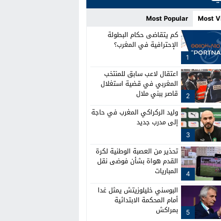
Most Popular
Most V
كم يتقاضى حكام البطولة
الإحترافية في المغرب؟
1
اعتقال لاعب سابق للمنتخب
المغربي في قضية استغلال
قاصر ببني ملال
2
وليد الركراكي المغرب في حاجة
إلى مدرب جديد
3
تحذير من العصبة الوطنية لكرة
القدم هواة بشأن فوضى نقل
المباريات
4
البوسني خليلوزيتش يمثل غدا
أمام المحكمة الابتدائية
بمراكش
5