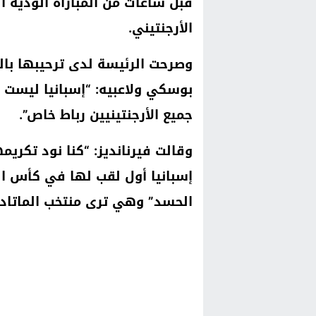
قبل ساعات من المباراة الودية ال
الأرجنتيني.
وصرحت الرئيسة لدى ترحيبها بال
بوسكي ولاعبيه: “إسبانيا ليست ك
جميع الأرجنتينيين رباط خاص”.
وقالت فيرنانديز: “كنا نود تكريمه
إسبانيا أول لقب لها في كأس ال
الحسد” وهي ترى منتخب الماتادو