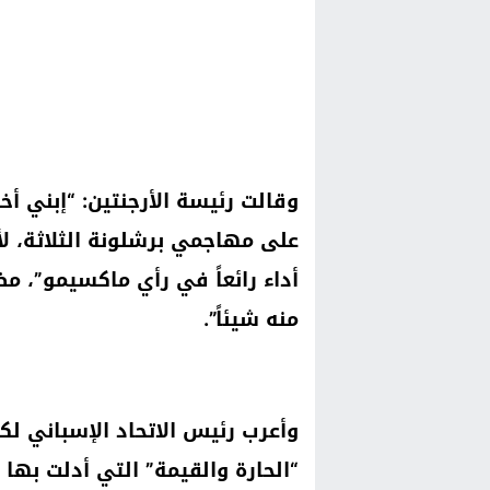
وقالت رئيسة الأرجنتين: “إبني أخ
على مهاجمي برشلونة الثلاثة، لأ
أداء رائعاً في رأي ماكسيمو”، مضي
منه شيئاً”.
وأعرب رئيس الاتحاد الإسباني لكر
“الحارة والقيمة” التي أدلت بها في