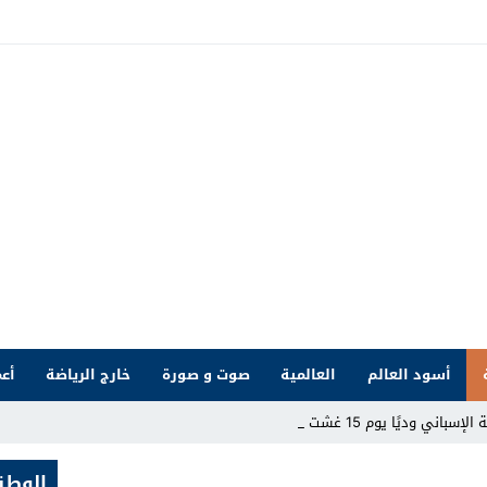
أسود العالم
العالمية
صوت و صورة
خارج الرياضة
أعم
ديًا يوم 15 غشت بملعب طنج _
الوطن