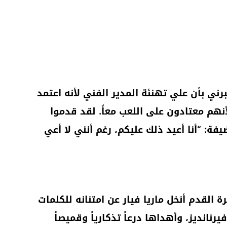
برني بأن علي تهنئة المدير الفني لأنه اعتمد
نهم معتادون على اللعب معاً. لقد قدموا
فة: “أنا أعيد ذلك عليكم، رغم أنني لا أعي
ة القدم أنخل ماريا فيار عن امتنانه للكلمات
رنانديز، وأهداها درعاً تذكارياً وقميصاً