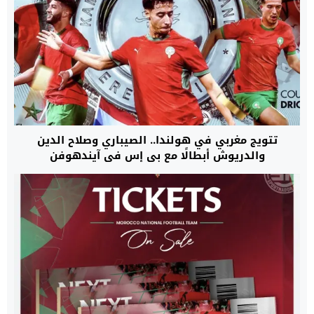
تتويج مغربي في هولندا.. الصيباري وصلاح الدين
والدريوش أبطالًا مع بي إس في آيندهوفن