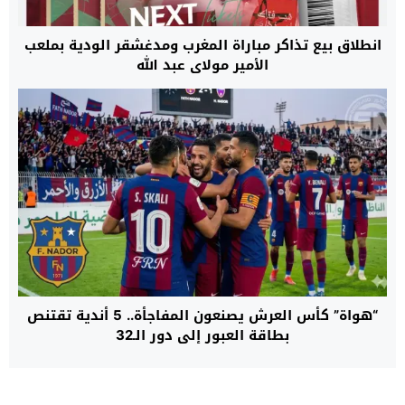
انطلاق بيع تذاكر مباراة المغرب ومدغشقر الودية بملعب
الأمير مولاي عبد الله
“هواة” كأس العرش يصنعون المفاجأة.. 5 أندية تقتنص
بطاقة العبور إلى دور الـ32