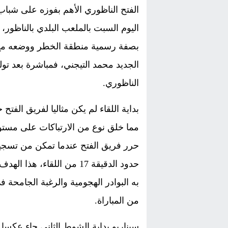
الفتح الناظوري الأهم بفوزه على شباب
اليوم السبت بالملعب البلدي بالناظور،
بصفة رسمية منطقة الخطر ووضعه مع 
الجديد محمد التيجني، فمباشرة بعد تولي
الناظوري.
بداية اللقاء لم يكن مثاليا لفريق الف
مما خلق نوع من الارتباكات على مستو
حرر فريق الفتح عندما تمكن من تسجي
حدود الدقيقة 17 من اللقا
به البوادر الهجومية والرغبة الجامحة 
من المباراة.
سيناريو بداية الشوط الثاني جاء عكس