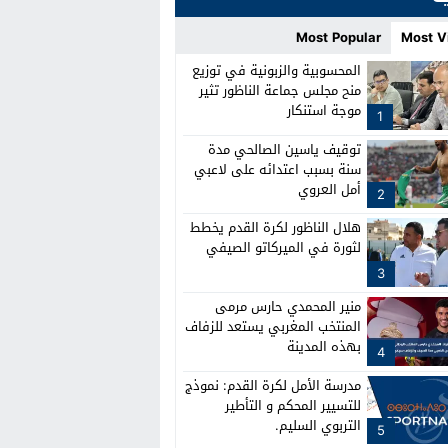
Most Popular
Most V
المحسوبية والزبونية في توزيع
منح مجلس جماعة الناظور تثير
موجة استنكار
1
توقيف ياسين الصالحي مدة
سنة بسبب اعتدائه على لاعبي
أمل العروي
2
هلال الناظور لكرة القدم يخطط
لثورة في الميركاتو الصيفي
3
منير المحمدي حارس مرمى
المنتخب المغربي يستعد للزفاف
بهذه المدينة
4
مدرسة الأمل لكرة القدم: نموذج
للتسيير المحكم و التأطير
التربوي السليم.
5