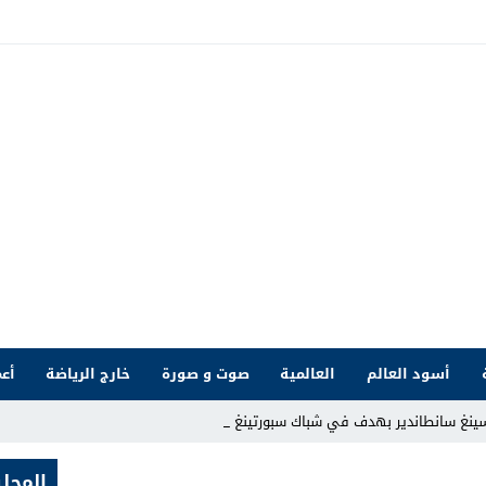
أسود العالم
العالمية
صوت و صورة
خارج الرياضة
أعم
سينغ سانطاندير بهدف في شباك سبورتينغ خيخون _
المحلي