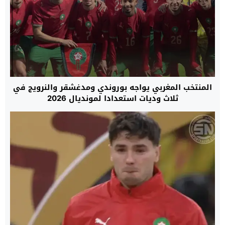
المنتخب المغربي يواجه بوروندي ومدغشقر والنرويج في
ثلاث وديات استعدادا لمونديال 2026