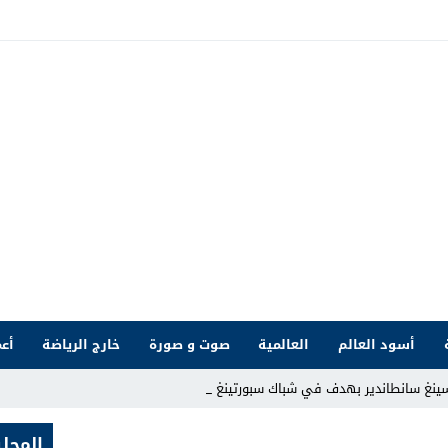
أسود العالم
العالمية
صوت و صورة
خارج الرياضة
أعم
سينغ سانطاندير بهدف في شباك سبورتينغ خيخون
المحلي