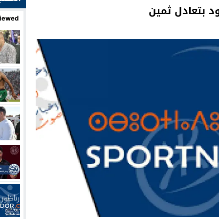
د بتعادل ثمين
iewed