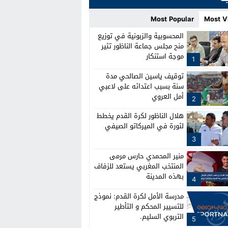
Most Popular
Most V
المحسوبية والزبونية في توزيع
منح مجلس جماعة الناظور تثير
موجة استنكار
1
توقيف ياسين الصالحي مدة
سنة بسبب اعتدائه على لاعبي
أمل العروي
2
هلال الناظور لكرة القدم يخطط
لثورة في الميركاتو الصيفي
3
منير المحمدي حارس مرمى
المنتخب المغربي يستعد للزفاف
بهذه المدينة
4
مدرسة الأمل لكرة القدم: نموذج
للتسيير المحكم و التأطير
التربوي السليم.
5