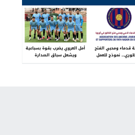
 قدماء ومحبي الفتح
أمل العروي يضرب بقوة بسباعية
ظوري… نموذج للعمل
ويشعل سباق الصدارة
وي الداعم لكرة القدم
مية الرياضية بالناظور