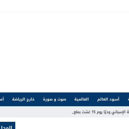
أسود العالم
العالمية
صوت و صورة
خارج الرياضة
أعم
ًا يوم 15 غشت بملعب طنجة ال _
المحلي