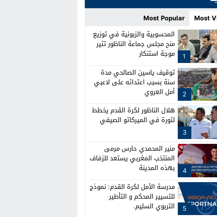
Most Popular
Most V
المحسوبية والزبونية في توزيع
منح مجلس جماعة الناظور تثير
موجة استنكار
1
توقيف ياسين الصالحي مدة
سنة بسبب اعتدائه على لاعبي
أمل العروي
2
هلال الناظور لكرة القدم يخطط
لثورة في الميركاتو الصيفي
3
منير المحمدي حارس مرمى
المنتخب المغربي يستعد للزفاف
بهذه المدينة
4
مدرسة الأمل لكرة القدم: نموذج
للتسيير المحكم و التأطير
التربوي السليم.
5