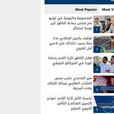
Most Popular
Most V
المحسوبية والزبونية في توزيع
منح مجلس جماعة الناظور تثير
موجة استنكار
1
توقيف ياسين الصالحي مدة
سنة بسبب اعتدائه على لاعبي
أمل العروي
2
هلال الناظور لكرة القدم يخطط
لثورة في الميركاتو الصيفي
3
منير المحمدي حارس مرمى
المنتخب المغربي يستعد للزفاف
بهذه المدينة
4
مدرسة الأمل لكرة القدم: نموذج
للتسيير المحكم و التأطير
التربوي السليم.
5