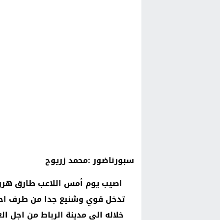
سبورناضور :محمد زريوح
اصيب يوم أمس اللاعب طارق هروا
تدخل قوي وشنيع جدا من طرف احد 
خلاله الى مدينة الرباط من اجل 