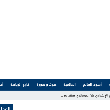
أسود العالم
العالمية
صوت و صورة
خارج الرياضة
أعم
 الإيفواري يان ديوماندي بعقد يمتد حتى 20_
المحلي