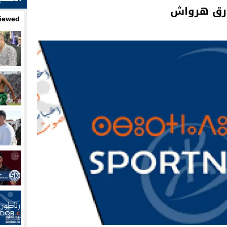
طارق هرواش
iewed