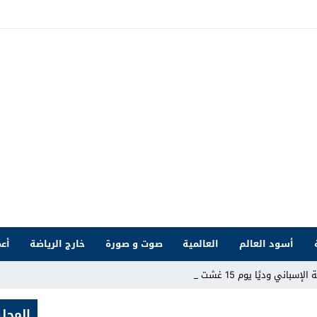
أسود العالم
العالمية
صوت و صورة
خارج الرياضة
أعم
 وديًا يوم 15 غشت بملعب ط _
المحلي