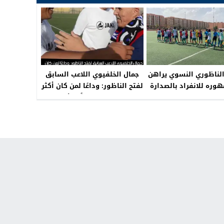
الناظوري النسوي يراهن
جمال الخلفيوي اللاعب السابق
وره للانفراد بالصدارة
لفتح الناظور: وداعًا لمن كان أكثر
في الجولة 19
من لاعب، كان رمزًا للأخلاق
والروح الرياضية