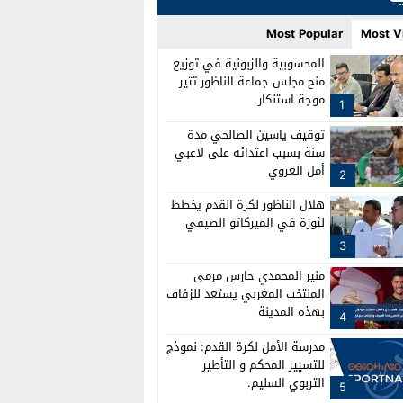
Most Popular
Most V
المحسوبية والزبونية في توزيع
منح مجلس جماعة الناظور تثير
موجة استنكار
1
توقيف ياسين الصالحي مدة
سنة بسبب اعتدائه على لاعبي
أمل العروي
2
هلال الناظور لكرة القدم يخطط
لثورة في الميركاتو الصيفي
3
منير المحمدي حارس مرمى
المنتخب المغربي يستعد للزفاف
بهذه المدينة
4
مدرسة الأمل لكرة القدم: نموذج
للتسيير المحكم و التأطير
التربوي السليم.
5