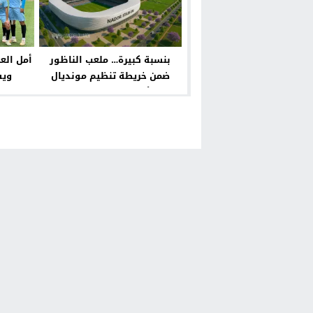
بنسبة كبيرة… ملعب الناظور
أمل الع
ضمن خريطة تنظيم مونديال
ويش
الأندية 2029 بالمغرب