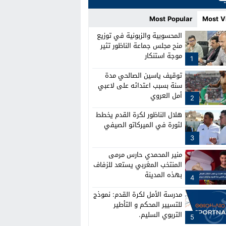
Most Popular
Most V
المحسوبية والزبونية في توزيع
منح مجلس جماعة الناظور تثير
موجة استنكار
1
توقيف ياسين الصالحي مدة
سنة بسبب اعتدائه على لاعبي
أمل العروي
2
هلال الناظور لكرة القدم يخطط
لثورة في الميركاتو الصيفي
3
منير المحمدي حارس مرمى
المنتخب المغربي يستعد للزفاف
بهذه المدينة
4
مدرسة الأمل لكرة القدم: نموذج
للتسيير المحكم و التأطير
التربوي السليم.
5