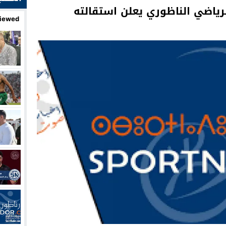
رياضي الناظوري يعلن استقالته
iewed