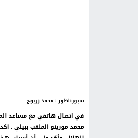
سبورناظور : محمد زريوح
في اتصال هاتفي مع مساعد المد
محمد مورينو الملقب ببيلي . اكد 