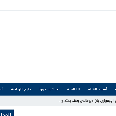
أسود العالم
العالمية
صوت و صورة
خارج الرياضة
أعم
لإيفواري يان ديوماندي بعقد يمتد حتى 2033 _
المحلي