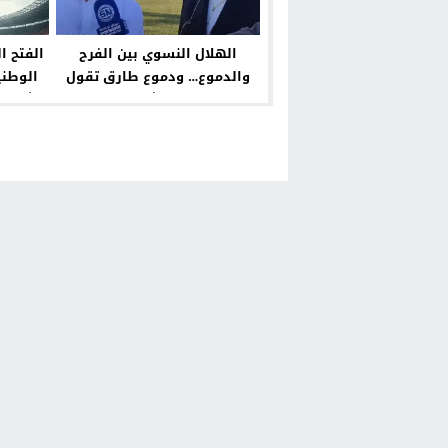
الهلال النسوي بين الفرح
الفتح ا
والدموع… ودموع طارق تقول
الوطني
كل شي
مؤثرة” ف