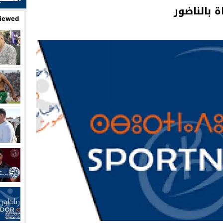
 بالناضور
iewed