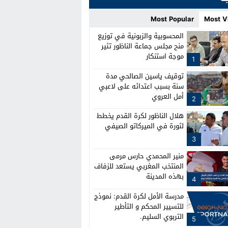
Most Popular
Most V
المحسوبية والزبونية في توزيع
منح مجلس جماعة الناظور تثير
موجة استنكار
1
توقيف ياسين الصالحي مدة
سنة بسبب اعتدائه على لاعبي
أمل العروي
2
هلال الناظور لكرة القدم يخطط
لثورة في الميركاتو الصيفي
3
منير المحمدي حارس مرمى
المنتخب المغربي يستعد للزفاف
بهذه المدينة
4
مدرسة الأمل لكرة القدم: نموذج
للتسيير المحكم و التأطير
التربوي السليم.
5