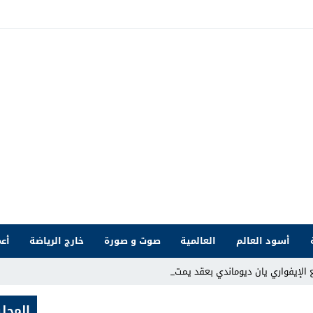
أسود العالم
العالمية
صوت و صورة
خارج الرياضة
أعم
لإيفواري يان ديوماندي بعقد يمتد حتى 2033 _
المحلي